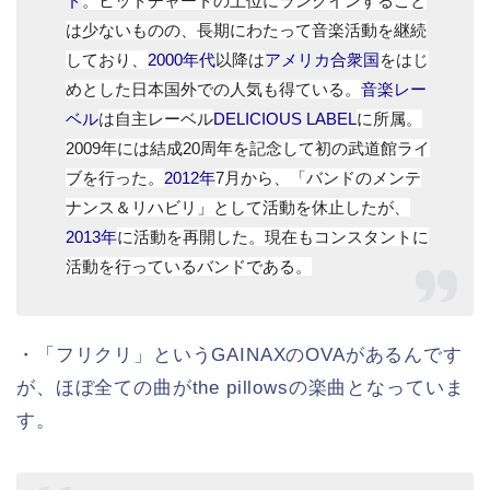
ド
。ヒットチャートの上位にランクインすること
は少ないものの、長期にわたって音楽活動を継続
しており
、
2000年代
以降は
アメリカ合衆国
をはじ
めとした日本国外での人気も得ている
。
音楽レー
ベル
は自主レーベル
DELICIOUS LABEL
に所属。
2009年には結成20周年を記念して初の武道館ライ
ブを行った。
2012年
7月から、「バンドのメンテ
ナンス＆リハビリ」として活動を休止した
が、
2013年
に活動を再開した
。現在もコンスタントに
活動を行っているバンドである。
・「フリクリ」というGAINAXのOVAがあるんです
が、ほぼ全ての曲がthe pillowsの楽曲となっていま
す。