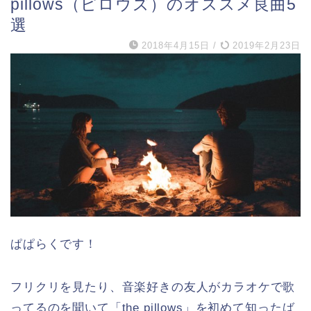
pillows（ピロウズ）のオススメ良曲5
選
2018年4月15日
/
2019年2月23日
ぱぱらくです！
フリクリを見たり、音楽好きの友人がカラオケで歌
ってるのを聞いて「the pillows」を初めて知ったば