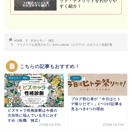
ット・デメリットをわかりや
すく紹介！
HOME
好きなモノ・雑記
フリクリでも使用されているthe pillows（ピロウズ）のオススメ良曲5選
こちらの記事もおすすめ！
好きなモノ・雑記
ブログ
ブログ初心者が「今日はヒト
デ祭りだぞ！」1〜100記事を
見るべき4つの理由
ビズキャラ性格診断は今後の
方向性に悩んでいる方におす
すめ（転職 独立）
2018年4月30日
2018年5月19日