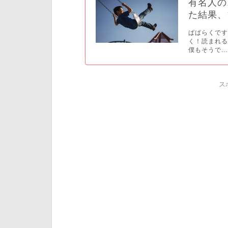
有名人の
た結果、
ぱぱらくです
く！読まれる
僕もそうで...
ス