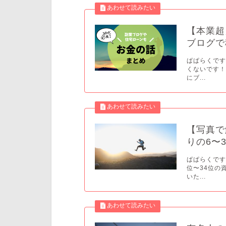
【本業超
ブログで
ぱぱらくです
くないです！
にブ...
【写真で
りの6〜
ぱぱらくです
位〜34位の
いた...