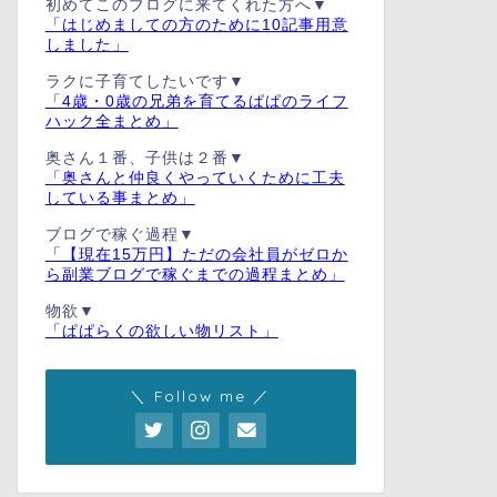
初めてこのブログに来てくれた方へ▼
「はじめましての方のために10記事用意
しました」
ラクに子育てしたいです▼
「4歳・0歳の兄弟を育てるぱぱのライフ
ハック全まとめ」
奥さん１番、子供は２番▼
「奥さんと仲良くやっていくために工夫
している事まとめ」
ブログで稼ぐ過程▼
「【現在15万円】ただの会社員がゼロか
ら副業ブログで稼ぐまでの過程まとめ」
物欲▼
「ぱぱらくの欲しい物リスト」
＼ Follow me ／