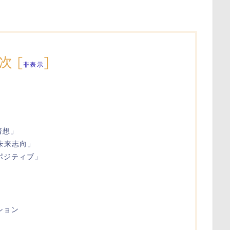
次
[
]
非表示
着想」
未来志向」
「ポジティブ」
ション