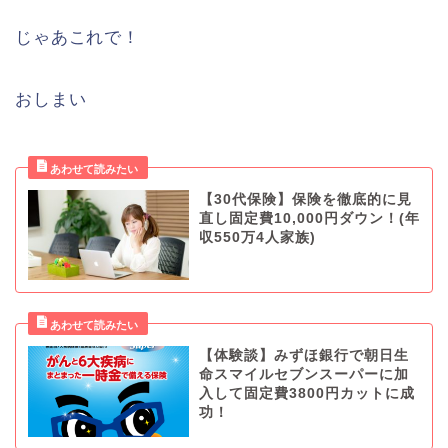
じゃあこれで！
おしまい
【30代保険】保険を徹底的に見
直し固定費10,000円ダウン！(年
収550万4人家族)
【体験談】みずほ銀行で朝日生
命スマイルセブンスーパーに加
入して固定費3800円カットに成
功！