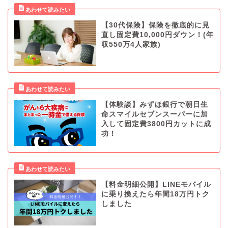
【30代保険】保険を徹底的に見
直し固定費10,000円ダウン！(年
収550万4人家族)
【体験談】みずほ銀行で朝日生
命スマイルセブンスーパーに加
入して固定費3800円カットに成
功！
【料金明細公開】LINEモバイル
に乗り換えたら年間18万円トク
しました